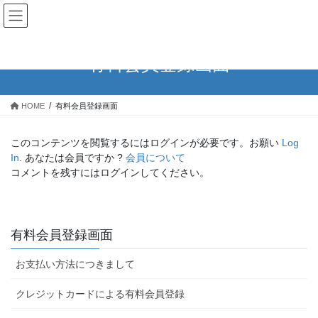
コ
ナ
ン
ビ
テ
ゲ
ン
ー
有料会員登録画面
ツ
シ
へ
ョ
ス
ン
HOME
有料会員登録画面
キ
に
ッ
移
プ
動
このコンテンツを閲覧するにはログインが必要です。お願い
Log
In
. あなたは会員ですか ?
会員について
コメントを残すにはログインしてください。
有料会員登録画面
お支払い方法につきまして
クレジットカードによる有料会員登録